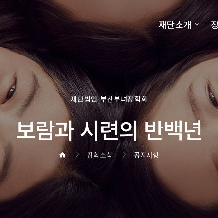
재단소개
장
재단법인 부산부녀장학회
보람과 시련의 반백년
장학소식
공지사항