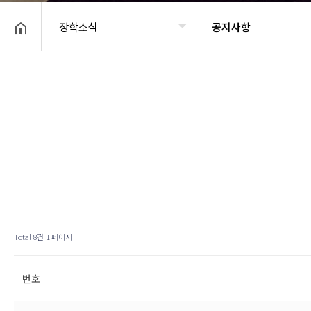
장학소식
공지사항
헤더설정
Total 8건
1 페이지
번호