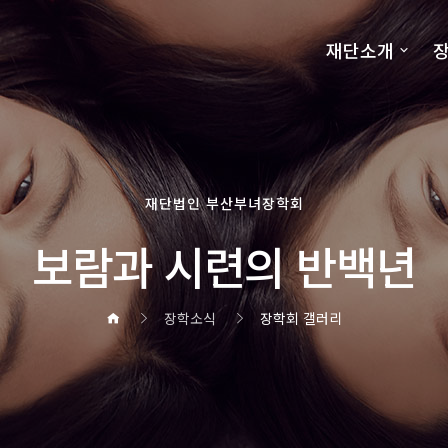
재단소개
장
재단법인 부산부녀장학회
보람과 시련의 반백년
장학소식
장학회 갤러리