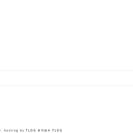
. hosting by
TLOG
유지보수
TLOG