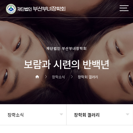
재단법인 부산부녀장학회
보람과 시련의 반백년
장학소식
장학회 갤러리
장학소식
장학회 갤러리
헤더설정