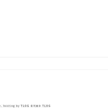
. hosting by
TLOG
유지보수
TLOG