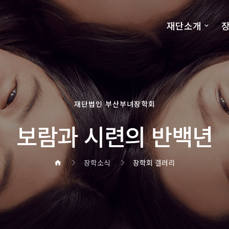
재단소개
장
재단법인 부산부녀장학회
보람과 시련의 반백년
장학소식
장학회 갤러리