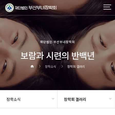
재단법인 부산부녀장학회
보람과 시련의 반백년
장학소식
장학회 갤러리
장학소식
장학회 갤러리
헤더설정