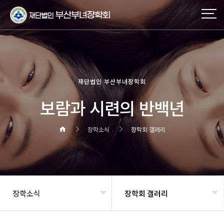
재단법인 부산부녀장학회
보람과 시련의 반백년
장학소식
장학회 갤러리
장학소식
장학회 갤러리
헤더설정