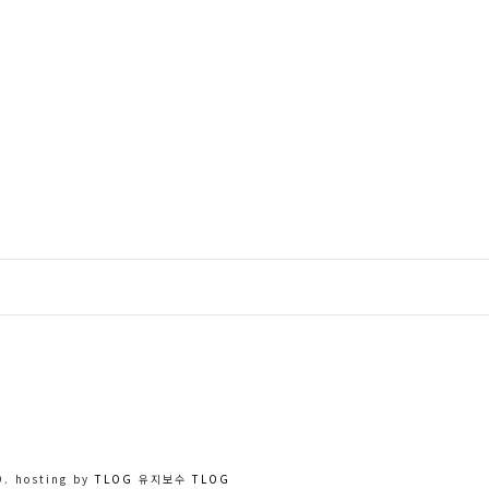
. hosting by
TLOG
유지보수
TLOG