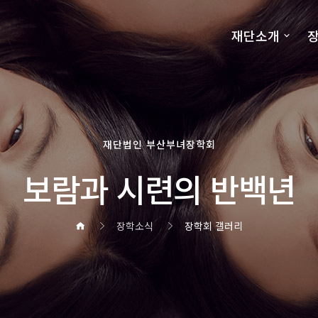
재단소개
장
재단법인 부산부녀장학회
보람과 시련의 반백년
장학소식
장학회 갤러리