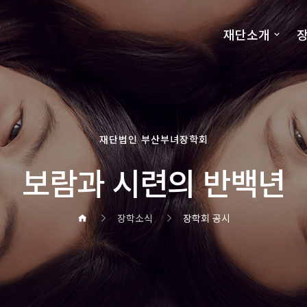
재단소개
장
재단법인 부산부녀장학회
보람과 시련의 반백년
장학소식
장학회 공시